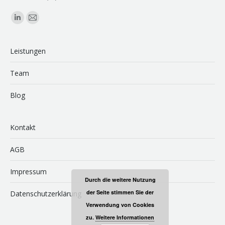
Finden Sie uns auf:
Linkedin
E-
page
Mail
opens
page
Leistungen
in
opens
Team
new
in
window
new
Blog
window
Kontakt
AGB
Impressum
Durch die weitere Nutzung
der Seite stimmen Sie der
Datenschutzerklärung
Verwendung von Cookies
zu.
Weitere Informationen