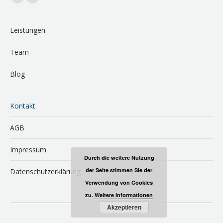
Linkedin
E-
page
Mail
opens
page
Leistungen
in
opens
Team
new
in
window
new
Blog
window
Kontakt
AGB
Impressum
Durch die weitere Nutzung
der Seite stimmen Sie der
Datenschutzerklärung
Verwendung von Cookies
zu.
Weitere Informationen
Akzeptieren