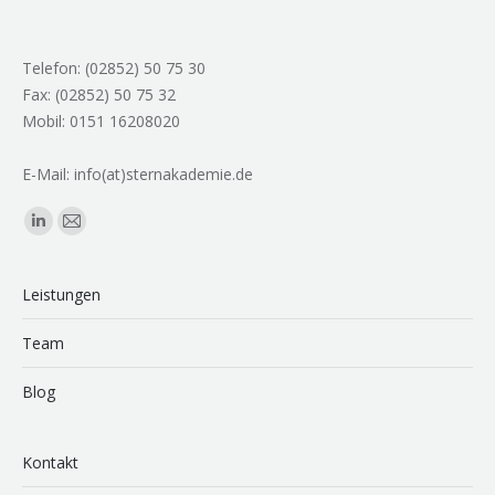
Telefon: (02852) 50 75 30
Fax: (02852) 50 75 32
Mobil: 0151 16208020
E-Mail: info(at)sternakademie.de
Finden Sie uns auf:
Linkedin
E-
page
Mail
opens
page
Leistungen
in
opens
Team
new
in
window
new
Blog
window
Kontakt