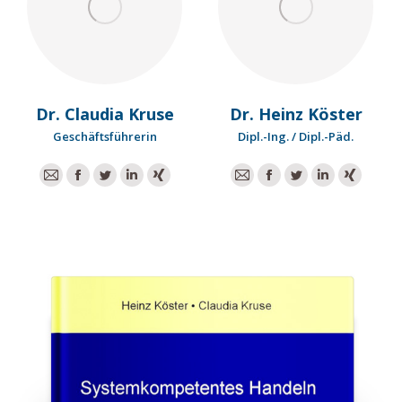
Dr. Claudia Kruse
Dr. Heinz Köster
Geschäftsführerin
Dipl.-Ing. / Dipl.-Päd.
E-
Facebook
Twitter
Linkedin
XING
E-
Facebook
Twitter
Linkedin
XING
mail
mail