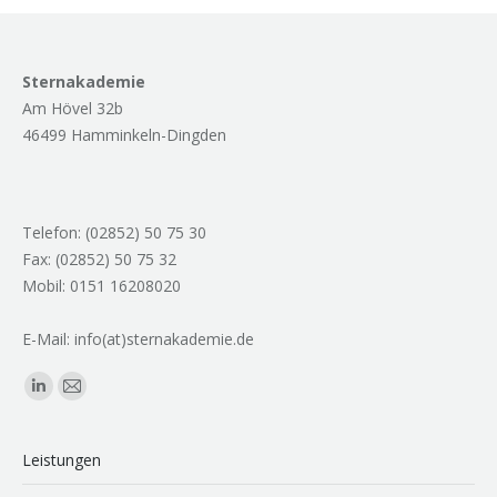
Sternakademie
Am Hövel 32b
46499 Hamminkeln-Dingden
Telefon: (02852) 50 75 30
Fax: (02852) 50 75 32
Mobil: 0151 16208020
E-Mail: info(at)sternakademie.de
Finden Sie uns auf:
Linkedin
E-
page
Mail
opens
page
Leistungen
in
opens